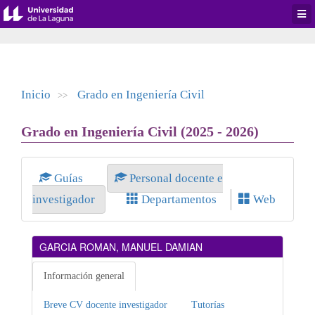
Desp
men
de
aplic
Inicio
Grado en Ingeniería Civil
>>
Grado en Ingeniería Civil (2025 - 2026)
Guías
Personal docente e
investigador
Departamentos
Web
GARCIA ROMAN, MANUEL DAMIAN
Información general
Breve CV docente investigador
Tutorías