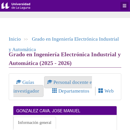
Desp
men
de
aplic
Inicio
Grado en Ingeniería Electrónica Industrial
>>
y Automática
Grado en Ingeniería Electrónica Industrial y
Automática (2025 - 2026)
Guías
Personal docente e
investigador
Departamentos
Web
GONZALEZ CAVA, JOSE MANUEL
Información general