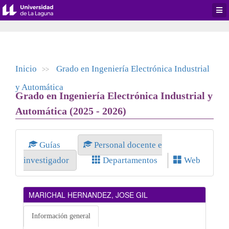
Desp
men
de
aplic
Inicio
Grado en Ingeniería Electrónica Industrial
>>
y Automática
Grado en Ingeniería Electrónica Industrial y
Automática (2025 - 2026)
Guías
Personal docente e
investigador
Departamentos
Web
MARICHAL HERNANDEZ, JOSE GIL
Información general