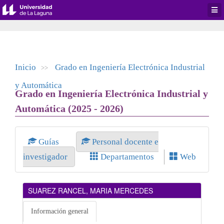
Desp
men
de
aplic
Inicio
Grado en Ingeniería Electrónica Industrial
>>
y Automática
Grado en Ingeniería Electrónica Industrial y
Automática (2025 - 2026)
Guías
Personal docente e
investigador
Departamentos
Web
SUAREZ RANCEL, MARIA MERCEDES
Información general