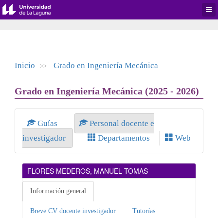
Desp
men
de
aplic
Inicio
Grado en Ingeniería Mecánica
>>
Grado en Ingeniería Mecánica (2025 - 2026)
Guías
Personal docente e
investigador
Departamentos
Web
FLORES MEDEROS, MANUEL TOMAS
Información general
Breve CV docente investigador
Tutorías