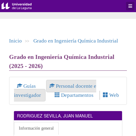
Desp
men
de
aplic
Inicio
Grado en Ingeniería Química Industrial
>>
Grado en Ingeniería Química Industrial
(2025 - 2026)
Guías
Personal docente e
investigador
Departamentos
Web
RODRIGUEZ SEVILLA, JUAN MANUEL
Información general