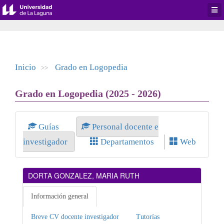
Desp
men
de
aplic
Inicio
Grado en Logopedia
>>
Grado en Logopedia (2025 - 2026)
Guías
Personal docente e
investigador
Departamentos
Web
DORTA GONZALEZ, MARIA RUTH
Información general
Breve CV docente investigador
Tutorías