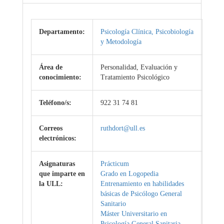
Departamento:
Psicología Clínica, Psicobiología
y Metodología
Área de
Personalidad, Evaluación y
conocimiento:
Tratamiento Psicológico
Teléfono/s:
922 31 74 81
Correos
ruthdort@ull.es
electrónicos:
Asignaturas
Prácticum
que imparte en
Grado en Logopedia
la ULL:
Entrenamiento en habilidades
básicas de Psicólogo General
Sanitario
Máster Universitario en
Psicología General Sanitaria