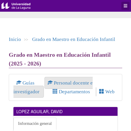
Desp
men
de
aplic
Inicio
Grado en Maestro en Educación Infantil
>>
Grado en Maestro en Educación Infantil
(2025 - 2026)
Guías
Personal docente e
investigador
Departamentos
Web
LOPEZ AGUILAR, DAVID
Información general