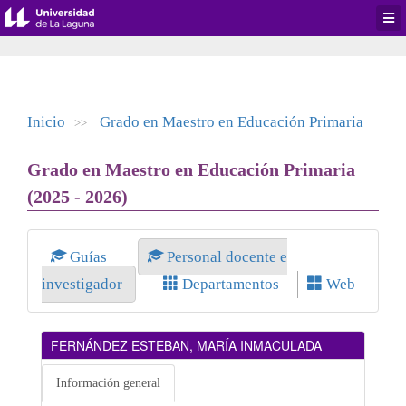
Desp
men
de
aplic
Inicio
Grado en Maestro en Educación Primaria
>>
Grado en Maestro en Educación Primaria
(2025 - 2026)
Guías
Personal docente e
investigador
Departamentos
Web
FERNÁNDEZ ESTEBAN, MARÍA INMACULADA
Información general