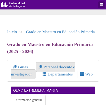
Desp
men
de
aplic
Inicio
Grado en Maestro en Educación Primaria
>>
Grado en Maestro en Educación Primaria
(2025 - 2026)
Guías
Personal docente e
investigador
Departamentos
Web
OLMO EXTREMERA, MARTA
Información general