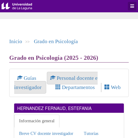
Desp
men
de
aplic
Inicio
Grado en Psicología
>>
Grado en Psicología (2025 - 2026)
Guías
Personal docente e
investigador
Departamentos
Web
HERNANDEZ FERNAUD, ESTEFANIA
Información general
Breve CV docente investigador
Tutorías