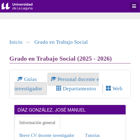
Desp
men
de
aplic
Inicio
Grado en Trabajo Social
>>
Grado en Trabajo Social (2025 - 2026)
Guías
Personal docente e
investigador
Departamentos
Web
DÍAZ GONZÁLEZ, JOSÉ MANUEL
Información general
Breve CV docente investigador
Tutorías