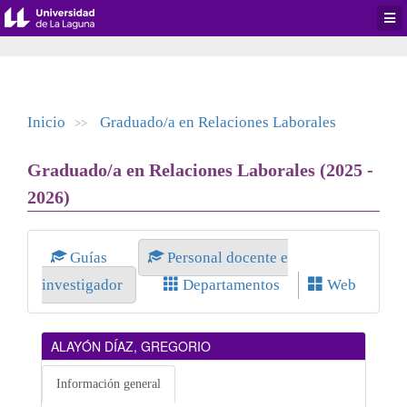
Desp
men
de
aplic
Inicio
Graduado/a en Relaciones Laborales
>>
Graduado/a en Relaciones Laborales (2025 -
2026)
Guías
Personal docente e
investigador
Departamentos
Web
ALAYÓN DÍAZ, GREGORIO
Información general