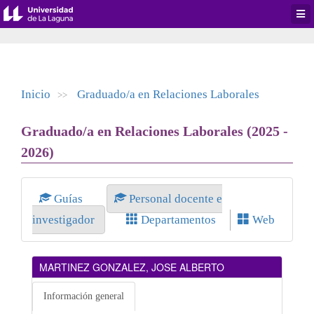
Desp
men
de
aplic
Inicio
Graduado/a en Relaciones Laborales
>>
Graduado/a en Relaciones Laborales (2025 -
2026)
Guías
Personal docente e
investigador
Departamentos
Web
MARTINEZ GONZALEZ, JOSE ALBERTO
Información general