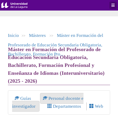
Desp
men
de
aplic
Inicio
Másteres
Máster en Formación del
>>
>>
Profesorado de Educación Secundaria Obligatoria,
Máster en Formación del Profesorado de
Bachillerato, Formación Pro...
Educación Secundaria Obligatoria,
Bachillerato, Formación Profesional y
Enseñanza de Idiomas (Interuniversitario)
(2025 - 2026)
Guías
Personal docente e
investigador
Departamentos
Web