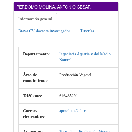
PERDOMO MOLINA, ANTONIO CESAR
Información general
Breve CV docente investigador
Tutorías
Departamento:
Ingeniería Agraria y del Medio
Natural
Área de
Producción Vegetal
conocimiento:
Teléfono/s:
616485291
Correos
apmolina@ull.es
electrónicos:
Asignaturas
Bases de la Producción Vegetal