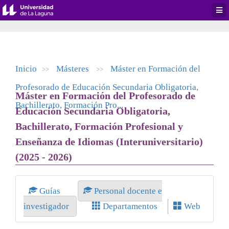
Desp
men
de
aplic
Inicio
Másteres
Máster en Formación del
>>
>>
Profesorado de Educación Secundaria Obligatoria,
Máster en Formación del Profesorado de
Bachillerato, Formación Pro...
Educación Secundaria Obligatoria,
Bachillerato, Formación Profesional y
Enseñanza de Idiomas (Interuniversitario)
(2025 - 2026)
Guías
Personal docente e
investigador
Departamentos
Web