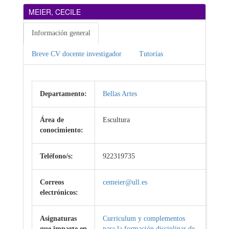
MEIER, CECILE
Información general
Breve CV docente investigador
Tutorías
Departamento:
Bellas Artes
Área de
Escultura
conocimiento:
Teléfono/s:
922319735
Correos
cemeier@ull.es
electrónicos:
Asignaturas
Curriculum y complementos
que imparte en
para la formación disciplinar de