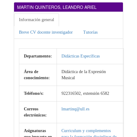
MARTIN QUINTEROS, LEANDRO ARIEL
Información general
Breve CV docente investigador
Tutorías
Departamento:
Didácticas Específicas
Área de
Didáctica de la Expresión
conocimiento:
Musical
Teléfono/s:
922316502, extensión 6582
Correos
lmartinq@ull.es
electrónicos:
Asignaturas
Curriculum y complementos
que imparte en
para la formación disciplinar de