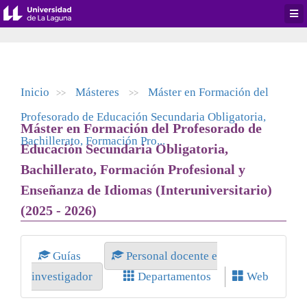
Desp
men
de
aplic
Inicio
Másteres
Máster en Formación del
>>
>>
Profesorado de Educación Secundaria Obligatoria,
Máster en Formación del Profesorado de
Bachillerato, Formación Pro...
Educación Secundaria Obligatoria,
Bachillerato, Formación Profesional y
Enseñanza de Idiomas (Interuniversitario)
(2025 - 2026)
Guías
Personal docente e
investigador
Departamentos
Web