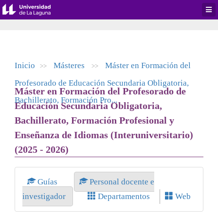
Desp
men
de
aplic
Inicio
Másteres
Máster en Formación del
>>
>>
Profesorado de Educación Secundaria Obligatoria,
Máster en Formación del Profesorado de
Bachillerato, Formación Pro...
Educación Secundaria Obligatoria,
Bachillerato, Formación Profesional y
Enseñanza de Idiomas (Interuniversitario)
(2025 - 2026)
Guías
Personal docente e
investigador
Departamentos
Web