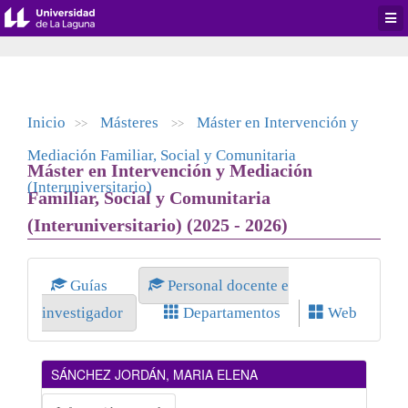
Desp
men
de
aplic
Inicio
Másteres
Máster en Intervención y
>>
>>
Mediación Familiar, Social y Comunitaria
Máster en Intervención y Mediación
(Interuniversitario)
Familiar, Social y Comunitaria
(Interuniversitario) (2025 - 2026)
Guías
Personal docente e
investigador
Departamentos
Web
SÁNCHEZ JORDÁN, MARIA ELENA