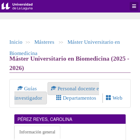
Desp
men
de
aplic
Inicio
Másteres
Máster Universitario en
>>
>>
Biomedicina
Máster Universitario en Biomedicina (2025 -
2026)
Guías
Personal docente e
investigador
Departamentos
Web
PÉREZ REYES, CAROLINA
Información general