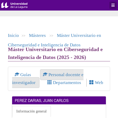
Desp
men
de
aplic
Inicio
Másteres
Máster Universitario en
>>
>>
Ciberseguridad e Inteligencia de Datos
Máster Universitario en Ciberseguridad e
Inteligencia de Datos (2025 - 2026)
Guías
Personal docente e
investigador
Departamentos
Web
PEREZ DARIAS, JUAN CARLOS
Información general