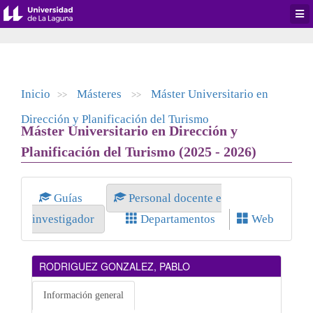
Desp
men
de
aplic
Inicio
Másteres
Máster Universitario en
>>
>>
Dirección y Planificación del Turismo
Máster Universitario en Dirección y
Planificación del Turismo (2025 - 2026)
Guías
Personal docente e
investigador
Departamentos
Web
RODRIGUEZ GONZALEZ, PABLO
Información general