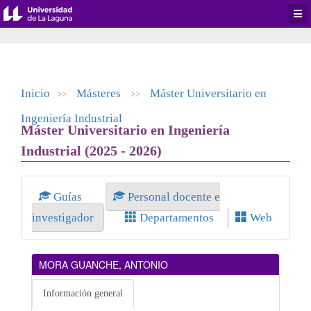
Desp
men
de
aplic
Inicio
Másteres
Máster Universitario en
>>
>>
Ingeniería Industrial
Máster Universitario en Ingeniería
Industrial (2025 - 2026)
Guías
Personal docente e
investigador
Departamentos
Web
MORA GUANCHE, ANTONIO
Información general