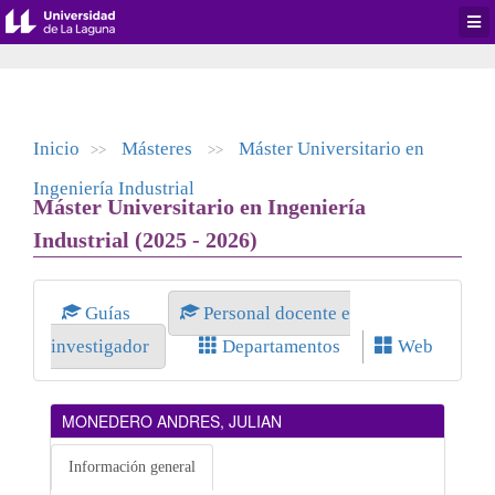
Desp
men
de
aplic
Inicio
Másteres
Máster Universitario en
>>
>>
Ingeniería Industrial
Máster Universitario en Ingeniería
Industrial (2025 - 2026)
Guías
Personal docente e
investigador
Departamentos
Web
MONEDERO ANDRES, JULIAN
Información general