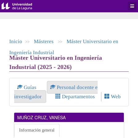
Desp
men
de
aplic
Inicio
Másteres
Máster Universitario en
>>
>>
Ingeniería Industrial
Máster Universitario en Ingeniería
Industrial (2025 - 2026)
Guías
Personal docente e
investigador
Departamentos
Web
MUÑOZ CRUZ, VANESA
Información general