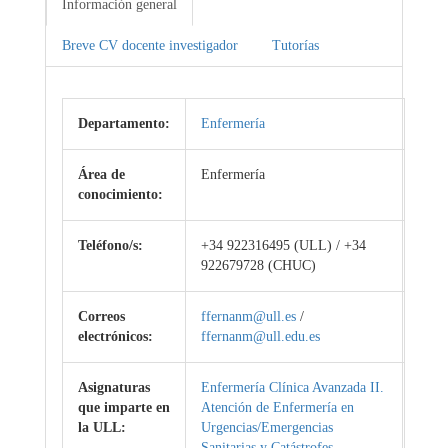
Información general
Breve CV docente investigador
Tutorías
Departamento:
Enfermería
Área de
Enfermería
conocimiento:
Teléfono/s:
+34 922316495 (ULL) / +34
922679728 (CHUC)
Correos
ffernanm@ull.es
/
electrónicos:
ffernanm@ull.edu.es
Asignaturas
Enfermería Clínica Avanzada II.
que imparte en
Atención de Enfermería en
la ULL:
Urgencias/Emergencias
Sanitarias y Catástrofes