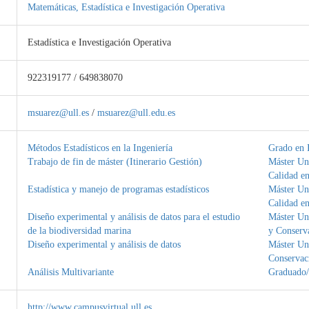
Matemáticas, Estadística e Investigación Operativa
Estadística e Investigación Operativa
922319177 / 649838070
msuarez@ull.es
/
msuarez@ull.edu.es
Métodos Estadísticos en la Ingeniería
Grado en I
Trabajo de fin de máster (Itinerario Gestión)
Máster Uni
Calidad en
Estadística y manejo de programas estadísticos
Máster Uni
Calidad en
Diseño experimental y análisis de datos para el estudio
Máster Uni
de la biodiversidad marina
y Conserv
Diseño experimental y análisis de datos
Máster Uni
Conservaci
Análisis Multivariante
Graduado/
http://www.campusvirtual.ull.es