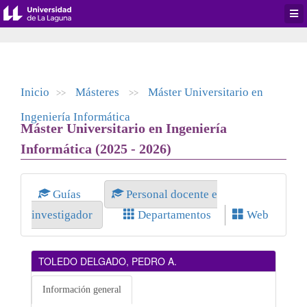
Desp
men
de
aplic
Inicio
Másteres
Máster Universitario en
>>
>>
Ingeniería Informática
Máster Universitario en Ingeniería
Informática (2025 - 2026)
Guías
Personal docente e
investigador
Departamentos
Web
TOLEDO DELGADO, PEDRO A.
Información general