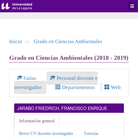
Desp
men
de
aplic
Inicio
Grado en Ciencias Ambientales
>>
Grado en Ciencias Ambientales (2018 - 2019)
Guías
Personal docente e
investigador
Departamentos
Web
JARABO FRIEDRICH, FRANCISCO ENRIQUE
Información general
Breve CV docente investigador
Tutorías