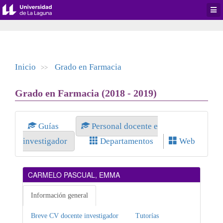
Desp
men
de
aplic
Inicio
Grado en Farmacia
>>
Grado en Farmacia (2018 - 2019)
Guías
Personal docente e
investigador
Departamentos
Web
CARMELO PASCUAL, EMMA
Información general
Breve CV docente investigador
Tutorías