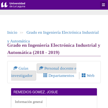
Desp
men
de
aplic
Inicio
Grado en Ingeniería Electrónica Industrial
>>
y Automática
Grado en Ingeniería Electrónica Industrial y
Automática (2018 - 2019)
Guías
Personal docente e
investigador
Departamentos
Web
REMEDIOS GOMEZ, JOSUE
Información general