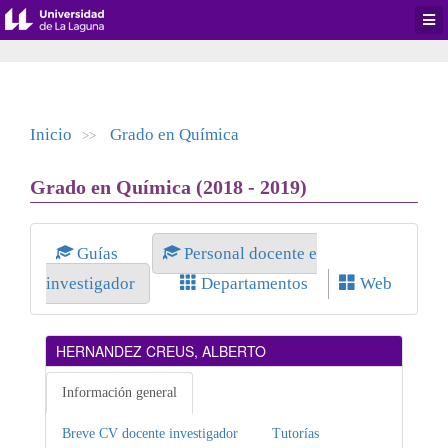
Desp
men
de
aplic
Inicio
Grado en Química
>>
Grado en Química (2018 - 2019)
Guías
Personal docente e
investigador
Departamentos
Web
HERNANDEZ CREUS, ALBERTO
Información general
Breve CV docente investigador
Tutorías