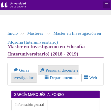
Desp
men
de
aplic
Inicio
Másteres
Máster en Investigación en
>>
>>
Filosofía (Interuniversitario)
Máster en Investigación en Filosofía
(Interuniversitario) (2018 - 2019)
Guías
Personal docente e
investigador
Departamentos
Web
GARCÍA MARQUÉS, ALFONSO
Información general