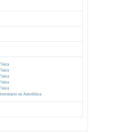
ísica
ísica
ísica
ísica
ísica
versitario en Astrofísica