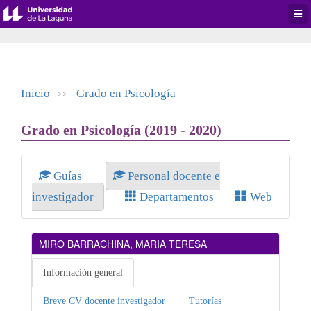
Desp
men
de
aplic
Inicio
Grado en Psicología
>>
Grado en Psicología (2019 - 2020)
Guías
Personal docente e
investigador
Departamentos
Web
MIRO BARRACHINA, MARIA TERESA
Información general
Breve CV docente investigador
Tutorías