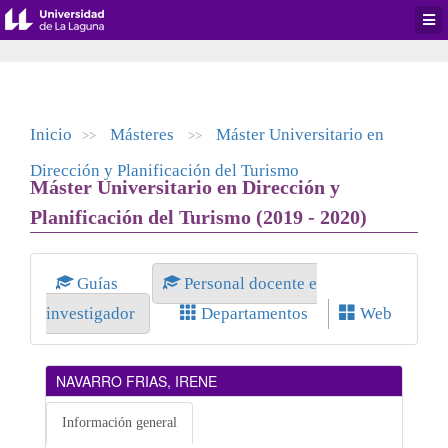
Desp
men
de
aplic
Inicio
Másteres
Máster Universitario en
>>
>>
Dirección y Planificación del Turismo
Máster Universitario en Dirección y
Planificación del Turismo (2019 - 2020)
Guías
Personal docente e
investigador
Departamentos
Web
NAVARRO FRIAS, IRENE
Información general