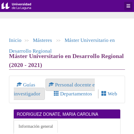
Desp
men
de
aplic
Inicio
Másteres
Máster Universitario en
>>
>>
Desarrollo Regional
Máster Universitario en Desarrollo Regional
(2020 - 2021)
Guías
Personal docente e
investigador
Departamentos
Web
RODRIGUEZ DONATE, MARIA CAROLINA
Información general