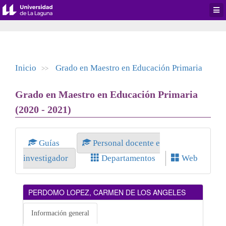
Desp
men
de
aplic
Inicio
Grado en Maestro en Educación Primaria
>>
Grado en Maestro en Educación Primaria
(2020 - 2021)
Guías
Personal docente e
investigador
Departamentos
Web
PERDOMO LOPEZ, CARMEN DE LOS ANGELES
Información general