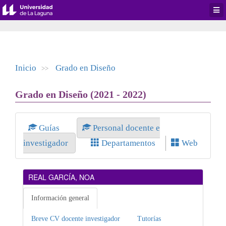
Desp
men
de
aplic
Inicio
Grado en Diseño
>>
Grado en Diseño (2021 - 2022)
Guías
Personal docente e
investigador
Departamentos
Web
REAL GARCÍA, NOA
Información general
Breve CV docente investigador
Tutorías