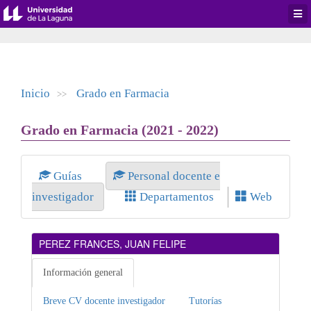
Desp
men
de
aplic
Inicio
Grado en Farmacia
>>
Grado en Farmacia (2021 - 2022)
Guías
Personal docente e
investigador
Departamentos
Web
PEREZ FRANCES, JUAN FELIPE
Información general
Breve CV docente investigador
Tutorías