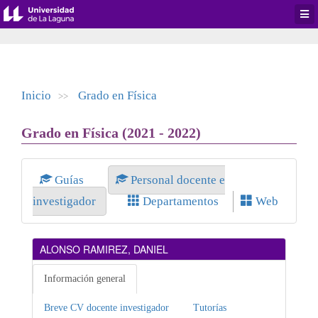
Desp
men
de
aplic
Inicio
Grado en Física
>>
Grado en Física (2021 - 2022)
Guías
Personal docente e
investigador
Departamentos
Web
ALONSO RAMIREZ, DANIEL
Información general
Breve CV docente investigador
Tutorías