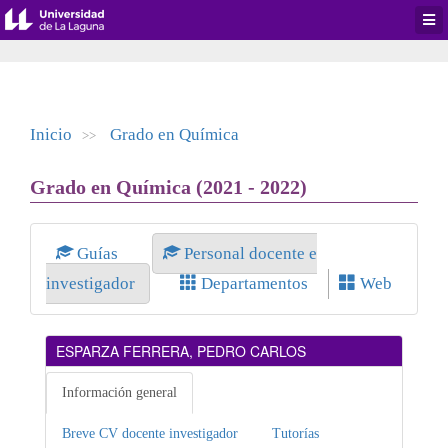
Desp
men
de
aplic
Inicio
Grado en Química
>>
Grado en Química (2021 - 2022)
Guías
Personal docente e
investigador
Departamentos
Web
ESPARZA FERRERA, PEDRO CARLOS
Información general
Breve CV docente investigador
Tutorías