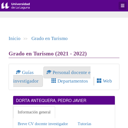
Desp
men
de
aplic
Inicio
Grado en Turismo
>>
Grado en Turismo (2021 - 2022)
Guías
Personal docente e
investigador
Departamentos
Web
DORTA ANTEQUERA, PEDRO JAVIER
Información general
Breve CV docente investigador
Tutorías