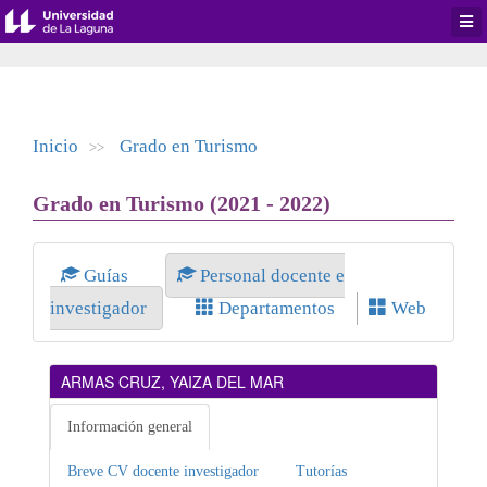
Desp
men
de
aplic
Inicio
Grado en Turismo
>>
Grado en Turismo (2021 - 2022)
Guías
Personal docente e
investigador
Departamentos
Web
ARMAS CRUZ, YAIZA DEL MAR
Información general
Breve CV docente investigador
Tutorías