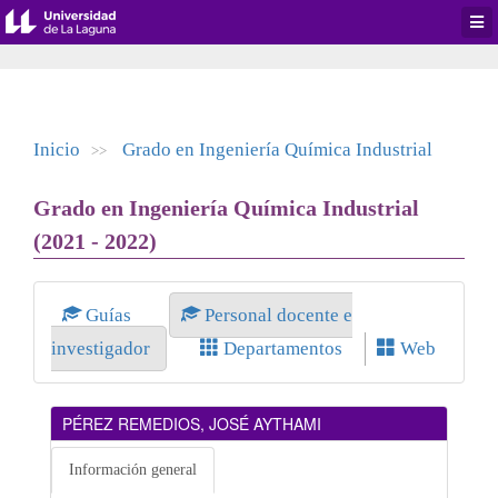
Desp
men
de
aplic
Inicio
Grado en Ingeniería Química Industrial
>>
Grado en Ingeniería Química Industrial
(2021 - 2022)
Guías
Personal docente e
investigador
Departamentos
Web
PÉREZ REMEDIOS, JOSÉ AYTHAMI
Información general