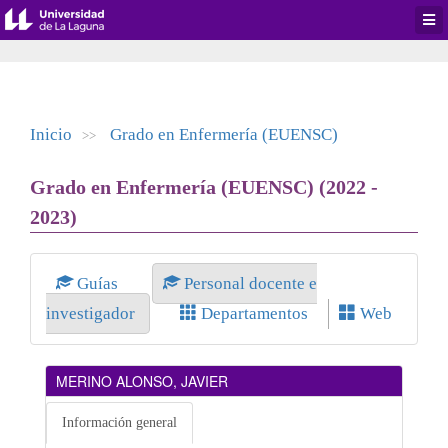
Desp
men
de
aplic
Inicio
Grado en Enfermería (EUENSC)
>>
Grado en Enfermería (EUENSC) (2022 -
2023)
Guías
Personal docente e
investigador
Departamentos
Web
MERINO ALONSO, JAVIER
Información general