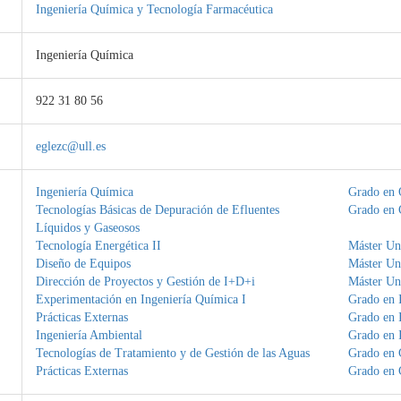
Ingeniería Química y Tecnología Farmacéutica
Ingeniería Química
922 31 80 56
eglezc@ull.es
Ingeniería Química
Grado en 
Tecnologías Básicas de Depuración de Efluentes
Grado en 
Líquidos y Gaseosos
Tecnología Energética II
Máster Uni
Diseño de Equipos
Máster Uni
Dirección de Proyectos y Gestión de I+D+i
Máster Uni
Experimentación en Ingeniería Química I
Grado en I
Prácticas Externas
Grado en I
Ingeniería Ambiental
Grado en I
Tecnologías de Tratamiento y de Gestión de las Aguas
Grado en 
Prácticas Externas
Grado en 