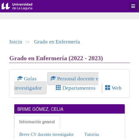
Desp
men
de
aplic
Inicio
Grado en Enfermería
>>
Grado en Enfermería (2022 - 2023)
Guías
Personal docente e
investigador
Departamentos
Web
BRIME GÓMEZ, CELIA
Información general
Breve CV docente investigador
Tutorías