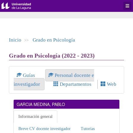
Desp
men
de
aplic
Inicio
Grado en Psicología
>>
Grado en Psicología (2022 - 2023)
Guías
Personal docente e
investigador
Departamentos
Web
GARCIA MEDINA, PABLO
Información general
Breve CV docente investigador
Tutorías