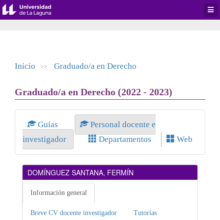
Desp
men
de
aplic
Inicio
Graduado/a en Derecho
>>
Graduado/a en Derecho (2022 - 2023)
Guías
Personal docente e
investigador
Departamentos
Web
DOMÍNGUEZ SANTANA, FERMÍN
Información general
Breve CV docente investigador
Tutorías