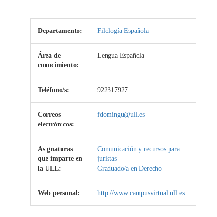
Departamento:
Filología Española
Área de
Lengua Española
conocimiento:
Teléfono/s:
922317927
Correos
fdomingu@ull.es
electrónicos:
Asignaturas
Comunicación y recursos para
que imparte en
juristas
la ULL:
Graduado/a en Derecho
Web personal:
http://www.campusvirtual.ull.es